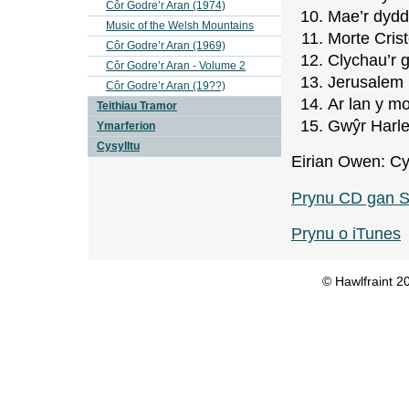
Côr Godre’r Aran (1974)
Mae’r dydd 
Music of the Welsh Mountains
Morte Cris
Côr Godre’r Aran (1969)
Clychau’r 
Côr Godre’r Aran - Volume 2
Jerusalem
Côr Godre’r Aran (19??)
Ar lan y mo
Teithiau Tramor
Gwŷr Harl
Ymarferion
Cysylltu
Eirian Owen: Cy
Prynu CD gan 
Prynu o iTunes
© Hawlfraint 2