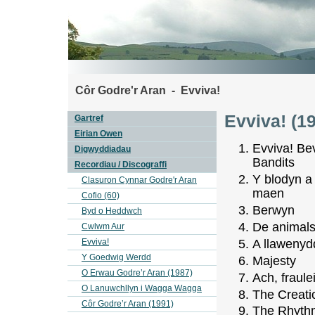
Côr Godre'r Aran - Evviva!
Evviva! (1
Gartref
Eirian Owen
Evviva! Be
Digwyddiadau
Bandits
Recordiau / Discograffi
Y blodyn a 
Clasuron Cynnar Godre'r Aran
maen
Cofio (60)
Berwyn
Byd o Heddwch
De animals
Cwlwm Aur
A llaweny
Evviva!
Y Goedwig Werdd
Majesty
O Erwau Godre’r Aran (1987)
Ach, fraule
O Lanuwchllyn i Wagga Wagga
The Creati
Côr Godre’r Aran (1991)
The Rhythm